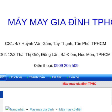
MÁY MAY GIA ĐÌNH TP
CS1: 4/7 Huỳnh Văn Gấm, Tây Thạnh, Tân Phú, TPHCM
S2: 12/3 Thái Thị Giữ, Đông Lân, Bà Điểm, Hóc Môn, TPH
Điện thoại:
0909 205 509
ình
•
Dịch vụ
•
Thanh toán
•
Tin tức
•
Liên hệ
Máy may gia đình TPHCM | Uy tín - 
»
»
Máy may gia đình
Máy may cổ điển