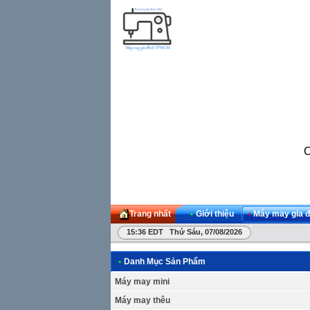
C
Trang nhất
•
Giới thiệu
•
Máy may gia đ
15:36 EDT Thứ Sáu, 07/08/2026
•
Danh Mục Sản Phẩm
Máy may mini
Máy may thêu