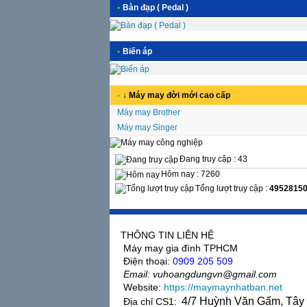
•
Bàn đạp ( Pedal )
•
Biến áp
•
↓ Máy may đời mới cao cấp
Máy may Brother
Máy may Singer
Đang truy cập : 43
Hôm nay : 7260
Tổng lượt truy cập :
4952815
THÔNG TIN LIÊN HỆ
Máy may gia đình TPHCM
Điện thoại:
0909 205 509
Email: vuhoangdungvn@gmail.com
Website:
https://maymaynhatban.net
4/7 Huỳnh Văn Gấm, Tây
Địa chỉ CS1: