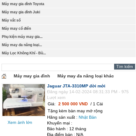
Máy may gia đình Toyota
Máy may gia đình Juki
Máy vắt sổ
Máy may cổ điển
Phụ kiện máy may gia...
Máy may đa năng loại...
Máy Lọc Không Khí - Bù...
Máy may gia đình
Máy may đa năng loại khác
Jaguar JTA-3310MP đời mới
Đăng ngày 14-02-2024 08:31:33 PM - 975
Lượt xem
Giá:
2 500 000 VND
/ 1 Cái
Tặng kèm bàn may mở rộng
Hãng sản xuất :
Nhật Bản
Xem ảnh lớn
Khuyến mại :
Bảo hành : 12 tháng
Địa điểm bán : N/A