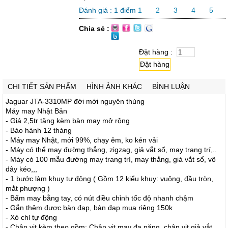
Đánh giá :
1
điểm
1
2
3
4
5
Chia sẻ :
Đặt hàng :
Đặt hàng
CHI TIẾT SẢN PHẨM
HÌNH ẢNH KHÁC
BÌNH LUẬN
Jaguar JTA-3310MP đời mới nguyên thùng
Máy may Nhật Bản
- Giá 2,5tr tặng kèm bàn may mở rộng
- Bảo hành 12 tháng
- Máy may Nhật, mới 99%, chạy êm, ko kén vải
- Máy có thể may đường thẳng, zigzag, giả vắt sổ, may trang trí,..
- Máy có 100 mẫu đường may trang trí, may thẳng, giả vắt sổ, vô
dây kéo,,,
- 1 bước làm khuy tự động ( Gồm 12 kiểu khuy: vuông, đầu tròn,
mắt phượng )
- Bấm may bằng tay, có nút điều chỉnh tốc độ nhanh chậm
- Gắn thêm được bàn đạp, bàn đạp mua riêng 150k
- Xỏ chỉ tự động
- Chân vịt kèm theo gồm: Chân vịt may đa năng, chân vịt giả vắt