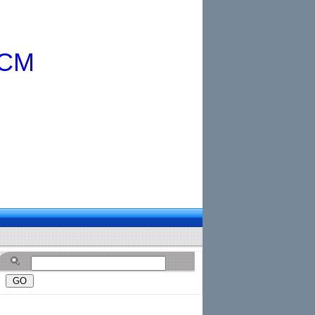
HCM
CM
nh hãng - Giá hợp lý, rất hân hạnh được phục vụ Quý khách!