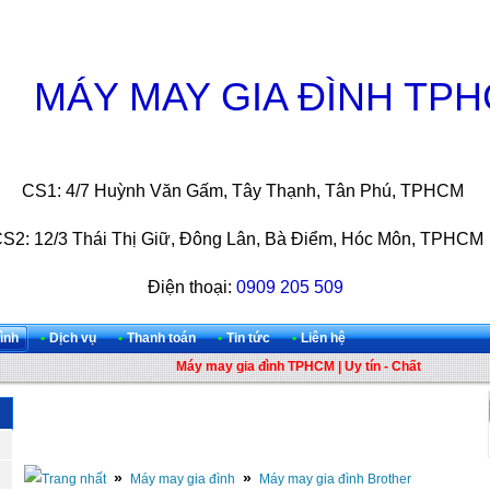
MÁY MAY GIA ĐÌNH TP
CS1: 4/7 Huỳnh Văn Gấm, Tây Thạnh, Tân Phú, TPHCM
S2: 12/3 Thái Thị Giữ, Đông Lân, Bà Điểm, Hóc Môn, TPH
Điện thoại:
0909 205 509
ình
•
Dịch vụ
•
Thanh toán
•
Tin tức
•
Liên hệ
Máy may gia đình TPHCM | Uy tín - Chất lượng - Chí
»
»
Máy may gia đình
Máy may gia đình Brother