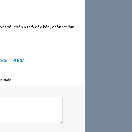
vắt sổ, chân vịt vô dây kéo, chân vịt làm
%ACnhTPHCM
nh khác