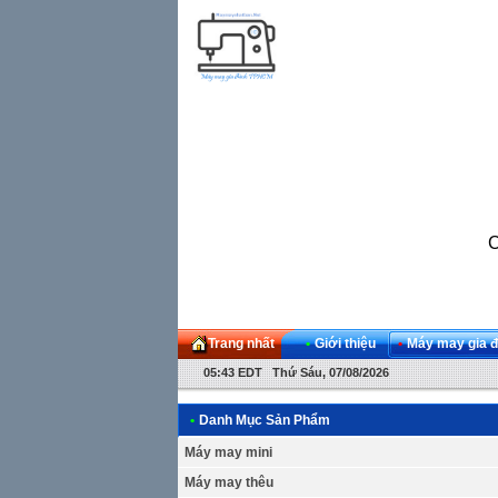
C
Trang nhất
•
Giới thiệu
•
Máy may gia đ
05:43 EDT Thứ Sáu, 07/08/2026
•
Danh Mục Sản Phẩm
Máy may mini
Máy may thêu