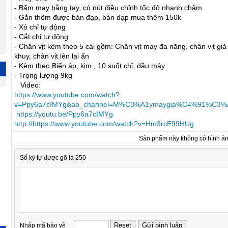
- Bấm may bằng tay, có nút điều chỉnh tốc độ nhanh chậm
- Gắn thêm được bàn đạp, bàn dạp mua thêm 150k
- Xỏ chỉ tự động
- Cắt chỉ tự động
- Chân vịt kèm theo 5 cái gồm: Chân vịt may đa năng, chân vịt giả 
khuy, chân vịt lên lai ẩn
- Kèm theo Biến áp, kim , 10 suốt chỉ, dầu máy.
- Trọng lượng 9kg
Video:
https://www.youtube.com/watch?
v=Ppy6a7cIMYg&ab_channel=M%C3%A1ymaygia%C4%91%C3
https://youtu.be/Ppy6a7cIMYg
http://https://www.youtube.com/watch?v=Hm3rcE99HUg
Sản phẩm này không có hình ả
Số ký tự được gõ là 250
Nhập mã bảo vệ