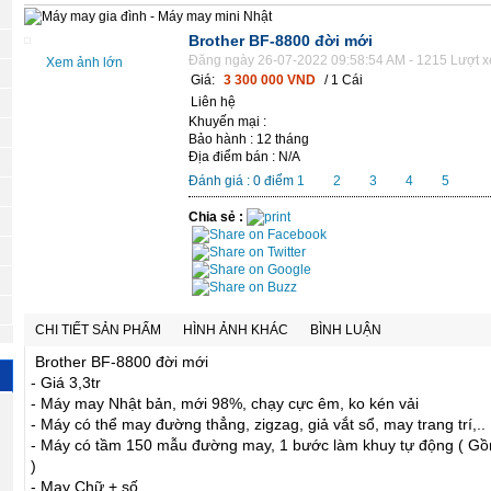
Brother BF-8800 đời mới
Đăng ngày 26-07-2022 09:58:54 AM - 1215 Lượt 
Xem ảnh lớn
Giá:
3 300 000 VND
/ 1 Cái
Liên hệ
Khuyến mại :
Bảo hành : 12 tháng
Địa điểm bán : N/A
Đánh giá :
0
điểm
1
2
3
4
5
Chia sẻ :
CHI TIẾT SẢN PHẨM
HÌNH ẢNH KHÁC
BÌNH LUẬN
Brother BF-8800 đời mới
- Giá 3,3tr
- Máy may Nhật bản, mới 98%, chạy cực êm, ko kén vải
- Máy có thể may đường thẳng, zigzag, giả vắt sổ, may trang trí,..
- Máy có tầm 150 mẫu đường may, 1 bước làm khuy tự động ( Gồm
)
- May Chữ + số