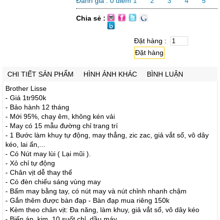
Đánh giá :
0
điểm
1
2
3
4
5
Chia sẻ :
Đặt hàng :
Đặt hàng
CHI TIẾT SẢN PHẨM
HÌNH ẢNH KHÁC
BÌNH LUẬN
Brother Lisse
- Giá 1tr950k
- Bảo hành 12 tháng
- Mới 95%, chạy êm, không kén vải
- May có 15 mẫu đường chỉ trang trí
- 1 Bước làm khuy tự động, may thẳng, zic zac, giả vắt sổ, vô dây
kéo, lai ẩn,...
- Có Nút may lùi ( Lại mũi ).
- Xỏ chỉ tự động
- Chân vịt dễ thay thế
- Có đèn chiếu sáng vùng may
- Bấm may bằng tay, có nút may và nút chỉnh nhanh chậm
- Gắn thêm được bàn đạp - Bàn đạp mua riêng 150k
- Kèm theo chân vịt: Đa năng, làm khuy, giả vắt sổ, vô dây kéo
- Biến áp, kim, 10 suốt chỉ, dầu máy