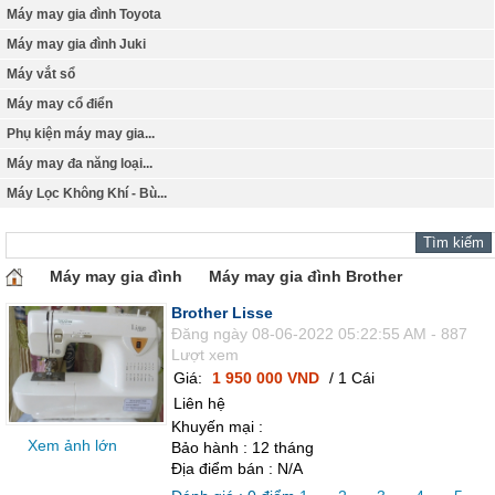
Máy may gia đình Toyota
Máy may gia đình Juki
Máy vắt sổ
Máy may cổ điển
Phụ kiện máy may gia...
Máy may đa năng loại...
Máy Lọc Không Khí - Bù...
Máy may gia đình
Máy may gia đình Brother
Brother Lisse
Đăng ngày 08-06-2022 05:22:55 AM - 887
Lượt xem
Giá:
1 950 000 VND
/ 1 Cái
Liên hệ
Khuyến mại :
Xem ảnh lớn
Bảo hành : 12 tháng
Địa điểm bán : N/A