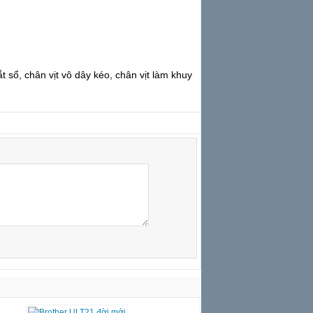
Công nghiệp để bàn
Janome...
t sổ, chân vịt vô dây kéo, chân vịt làm khuy