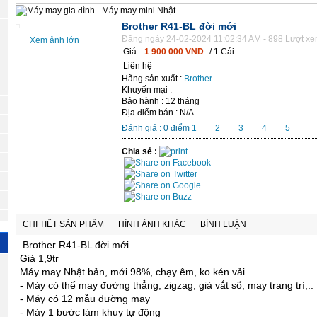
Brother R41-BL đời mới
Đăng ngày 24-02-2024 11:02:34 AM - 898 Lượt x
Xem ảnh lớn
Giá:
1 900 000 VND
/ 1 Cái
Liên hệ
Hãng sản xuất :
Brother
Khuyến mại :
Bảo hành : 12 tháng
Địa điểm bán : N/A
Đánh giá :
0
điểm
1
2
3
4
5
Chia sẻ :
CHI TIẾT SẢN PHẨM
HÌNH ẢNH KHÁC
BÌNH LUẬN
Brother R41-BL đời mới
Giá 1,9tr
Máy may Nhật bản, mới 98%, chạy êm, ko kén vải
- Máy có thể may đường thẳng, zigzag, giả vắt sổ, may trang trí,..
- Máy có 12 mẫu đường may
- Máy 1 bước làm khuy tự động