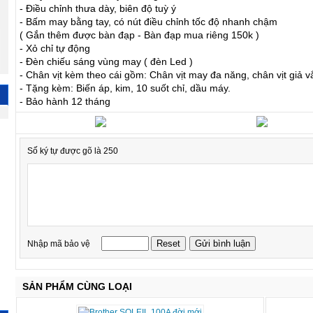
- Điều chỉnh thưa dày, biên độ tuỳ ý
- Bấm may bằng tay, có nút điều chỉnh tốc độ nhanh chậm
( Gắn thêm được bàn đạp - Bàn đạp mua riêng 150k )
- Xỏ chỉ tự động
- Đèn chiếu sáng vùng may ( đèn Led )
- Chân vịt kèm theo cái gồm: Chân vịt may đa năng, chân vịt giả vắ
- Tặng kèm: Biến áp, kim, 10 suốt chỉ, dầu máy.
- Bảo hành 12 tháng
Số ký tự được gõ là 250
Nhập mã bảo vệ
SẢN PHẨM CÙNG LOẠI