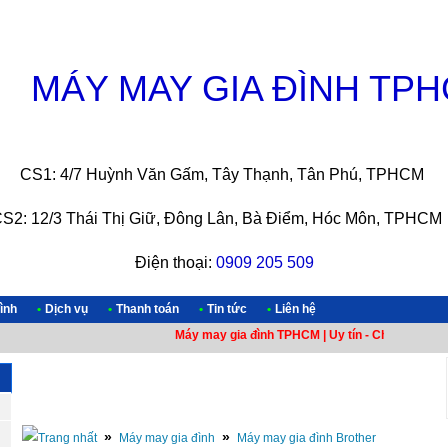
MÁY MAY GIA ĐÌNH TP
CS1: 4/7 Huỳnh Văn Gấm, Tây Thạnh, Tân Phú, TPHCM
S2: 12/3 Thái Thị Giữ, Đông Lân, Bà Điểm, Hóc Môn, TPH
Điện thoại:
0909 205 509
ình
•
Dịch vụ
•
Thanh toán
•
Tin tức
•
Liên hệ
Máy may gia đình TPHCM | Uy tín - Chất lượng - C
»
»
Máy may gia đình
Máy may gia đình Brother