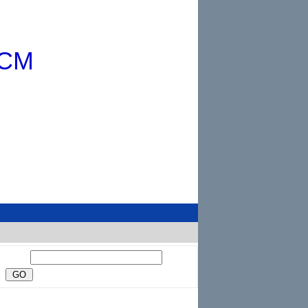
HCM
CM
hính hãng - Giá hợp lý, rất hân hạnh được phục vụ Quý khách!