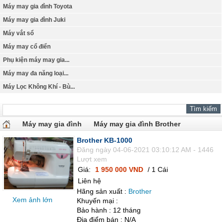
Máy may gia đình Toyota
Máy may gia đình Juki
Máy vắt sổ
Máy may cổ điển
Phụ kiện máy may gia...
Máy may đa năng loại...
Máy Lọc Không Khí - Bù...
Máy may gia đình
Máy may gia đình Brother
Brother KB-1000
Đăng ngày 04-06-2021 03:10:12 AM - 1446
Lượt xem
Giá:
1 950 000 VND
/ 1 Cái
Liên hệ
Hãng sản xuất :
Brother
Xem ảnh lớn
Khuyến mại :
Bảo hành : 12 tháng
Địa điểm bán : N/A