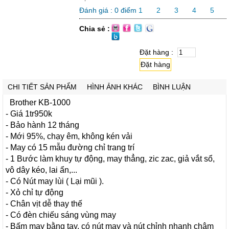
Đánh giá :
0
điểm
1
2
3
4
5
Chia sẻ :
Đặt hàng :
Đặt hàng
CHI TIẾT SẢN PHẨM
HÌNH ẢNH KHÁC
BÌNH LUẬN
Brother KB-1000
- Giá 1tr950k
- Bảo hành 12 tháng
- Mới 95%, chạy êm, không kén vải
- May có 15 mẫu đường chỉ trang trí
- 1 Bước làm khuy tự động, may thẳng, zic zac, giả vắt sổ,
vô dây kéo, lai ẩn,...
- Có Nút may lùi ( Lại mũi ).
- Xỏ chỉ tự động
- Chân vịt dễ thay thế
- Có đèn chiếu sáng vùng may
- Bấm may bằng tay, có nút may và nút chỉnh nhanh chậm